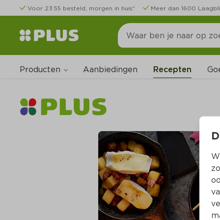
Voor 23:55 besteld, morgen in huis*
Meer dan 1600 Laagbli
Producten
Go
Aanbiedingen
Recepten
D
Wi
zo
oo
va
ve
ma