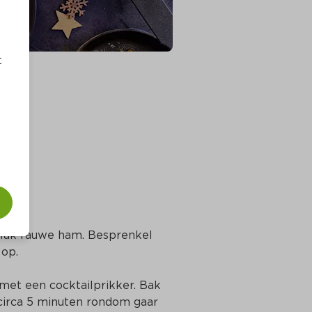
t
 plak rauwe ham. Besprenkel 
 op.
et een cocktailprikker. Bak 
circa 5 minuten rondom gaar 