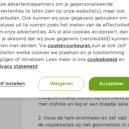
ze advertentiepartners om je gepersonaliseerde
vertenties te laten zien op onze website(s), maar ook
arbuiten. Ook kunnen wij jouw gegevens gebruiken om
alyses uit te voeren zoals het meten van de effectivitei
n onze advertenties. Als je alle cookies accepteert, dan
et rauwe ham en salie
 je akkoord dat wij jouw gegevens (versleuteld) kunnen
len met derden. Via
cookievoorkeuren
kun je ook zelf
stellen welke cookies we plaatsen en je toestemming
 15 Min
Mediterraans
jzigen of intrekken. Lees meer in ons
cookiebeleid
en
ivacy statement
.
Bereidingswijze
lf instellen
Weigeren
Accepteer
1. Leg een stukje visfilet op een halve
met olijfolie en leg er een blaadje salie
2. Vouw de ham eromheen en zet vast m
de vispakketjes op het gourmetstel in 