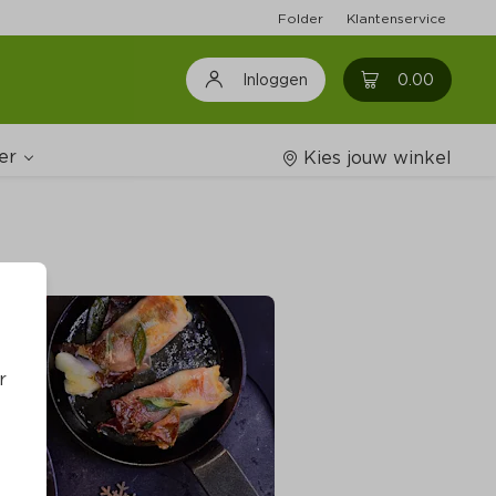
Folder
Klantenservice
0
0.00
Inloggen
er
Kies jouw winkel
Wijnshop
oodschappenlijstjes
r