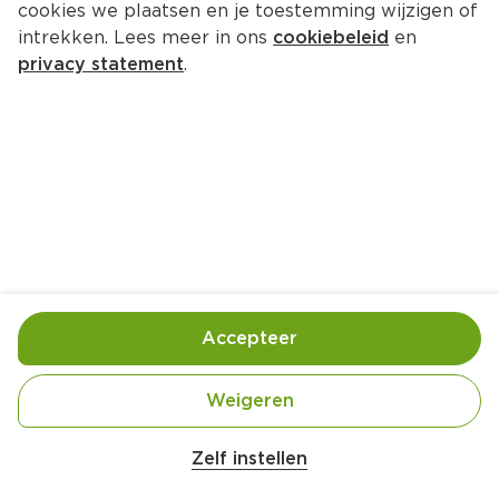
cookies we plaatsen en je toestemming wijzigen of
intrekken. Lees meer in ons
cookiebeleid
en
privacy statement
.
Vispie met kabeljauw
Hoofdgerecht
4 Pers.
Ca. 30 Min
Ingrediënten
Bereiding
Accepteer
Weigeren
Zelf instellen