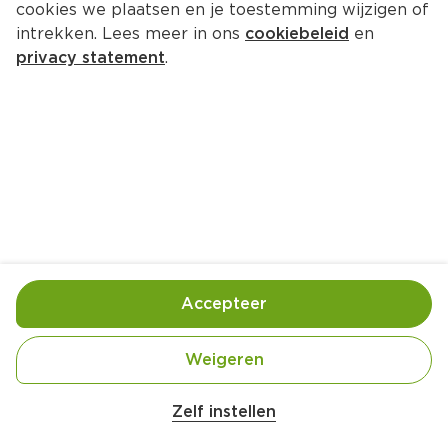
cookies we plaatsen en je toestemming wijzigen of
intrekken. Lees meer in ons
cookiebeleid
en
privacy statement
.
Visstick-tosti met ravigotesaus
Lunch
1 Pers.
Ca. 15 Min
Ingrediënten
Bereiding
Accepteer
Weigeren
Belangrijke veiligheidswaarschuwing
Amogusti olijven gevuld met citroen blik 
Zelf instellen
200g