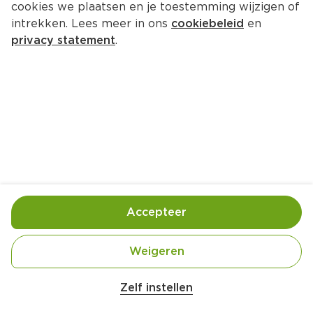
cookies we plaatsen en je toestemming wijzigen of
intrekken. Lees meer in ons
cookiebeleid
en
privacy statement
.
Warme fruitcrumble met crème 
fraîche
Nagerecht
4 Pers.
Ca. 15 Min
Ingrediënten
Bereiding
Accepteer
Weigeren
Zelf instellen