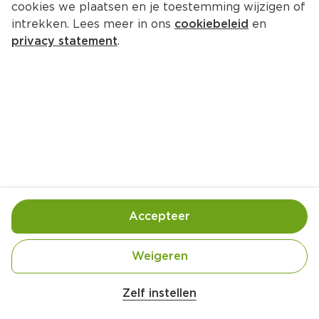
cookies we plaatsen en je toestemming wijzigen of
intrekken. Lees meer in ons
cookiebeleid
en
privacy statement
.
Warme peerhapjes met 
gorgonzola en balsamico
Borrel
4 Pers.
Ca. 15 Min
Ingrediënten
Bereiding
Accepteer
2 rijpe, maar stevige peren (bijv. Conference)
Weigeren
40 gram walnoten
Zelf instellen
1 eetlepels olijfolie