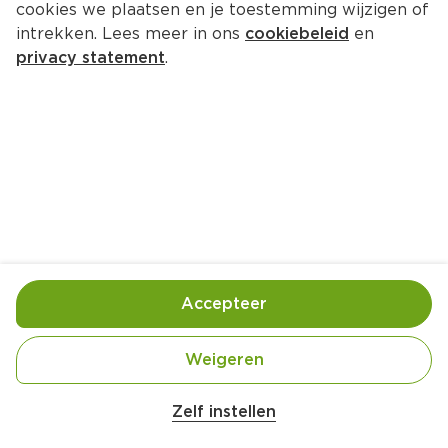
cookies we plaatsen en je toestemming wijzigen of
intrekken. Lees meer in ons
cookiebeleid
en
privacy statement
.
Waterkerssoep met gerookte kip
Lunch
4 Pers.
Ca. 25 Min
Ingrediënten
Bereiding
Accepteer
Weigeren
Zelf instellen