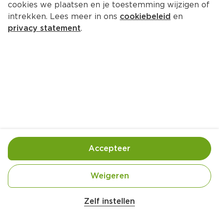
cookies we plaatsen en je toestemming wijzigen of
intrekken. Lees meer in ons
cookiebeleid
en
privacy statement
.
Wentelteefjes met appel en peer
Ontbijt
4 Pers.
Ca. 40 Min
Ingrediënten
Bereiding
Accepteer
Weigeren
Zelf instellen