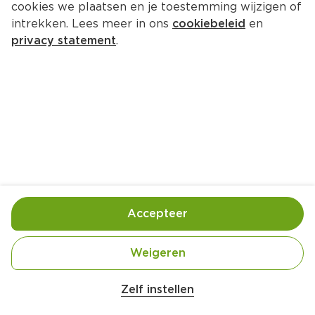
cookies we plaatsen en je toestemming wijzigen of
intrekken. Lees meer in ons
cookiebeleid
en
privacy statement
.
Wentelteefjes met 
gekaramelliseerde appel
Ontbijt
4 Pers.
Ca. 20 Min
Ingrediënten
Bereiding
Accepteer
Weigeren
Zelf instellen