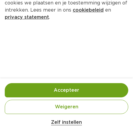
cookies we plaatsen en je toestemming wijzigen of
intrekken. Lees meer in ons
cookiebeleid
en
privacy statement
.
Wintergroentesoep met balletjes
Hoofdgerecht
4 Pers.
Ca. 25 Min
Ingrediënten
Bereiding
Accepteer
Weigeren
Zelf instellen