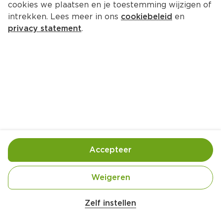
cookies we plaatsen en je toestemming wijzigen of
intrekken. Lees meer in ons
cookiebeleid
en
privacy statement
.
Caesarsalade met boerenkool, 
pompoen en gegrilde kip
4 Pers.
Ca. 40 Min
Ingrediënten
Bereiding
Accepteer
1 kleine flespompoen
Weigeren
4 plakjes ontbijtspek
Zelf instellen
4 kippendijfilets