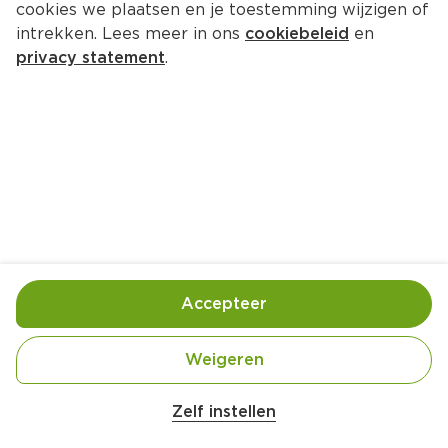
cookies we plaatsen en je toestemming wijzigen of
intrekken. Lees meer in ons
cookiebeleid
en
privacy statement
.
Winterse wentelteefjes
Ontbijt
2 Pers.
Ca. 15 Min
Ingrediënten
Bereiding
Accepteer
Weigeren
Zelf instellen