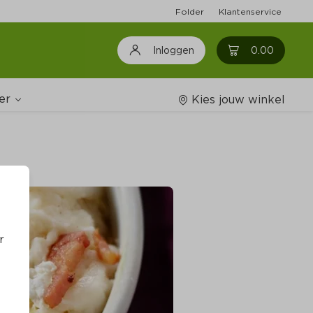
Folder
Klantenservice
0
0.00
Inloggen
er
Kies jouw winkel
Wijnshop
oodschappenlijstjes
r