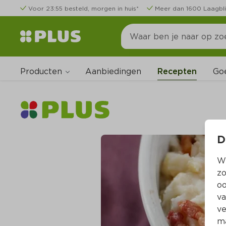
Voor 23:55 besteld, morgen in huis*
Meer dan 1600 Laagbli
Producten
Go
Aanbiedingen
Recepten
D
Wi
zo
oo
va
ve
ma