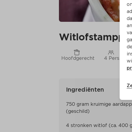
on
ad
da
an
va
Witlofstamppot
ga
de
in
Hoofdgerecht
4 Pers.
wi
pr
Ze
Ingrediënten
750 gram kruimige aardappe