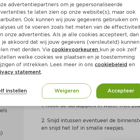
ze advertentiepartners om je gepersonaliseerde
vertenties te laten zien op onze website(s), maar ook
arbuiten. Ook kunnen wij jouw gegevens gebruiken om
alyses uit te voeren zoals het meten van de effectivitei
n onze advertenties. Als je alle cookies accepteert, dan
 met geitenkaas en spekjes
 je akkoord dat wij jouw gegevens (versleuteld) kunnen
len met derden. Via
cookievoorkeuren
kun je ook zelf
stellen welke cookies we plaatsen en je toestemming
Ca. 35 Min
Nederlands
jzigen of intrekken. Lees meer in ons
cookiebeleid
en
ivacy statement
.
Bereidingswijze
lf instellen
Weigeren
Accepteer
1. Kook de aardappels in water met zou
ls 
2. Snijd intussen eventueel de binnenste
en snijd het lof in smalle reepjes.