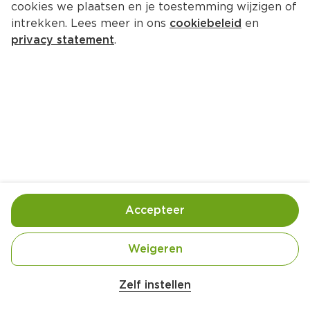
cookies we plaatsen en je toestemming wijzigen of
intrekken. Lees meer in ons
cookiebeleid
en
privacy statement
.
Witte glühwein
Drankje
4 Pers.
Ca. 10 Min
Ingrediënten
Bereiding
Accepteer
Weigeren
Zelf instellen