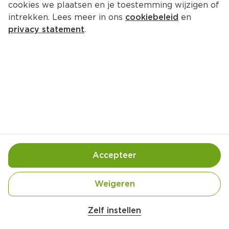
cookies we plaatsen en je toestemming wijzigen of
intrekken. Lees meer in ons
cookiebeleid
en
privacy statement
.
Witvisspies met sinaasappel, 
abrikozen en rozijnen
Hoofdgerecht
4 Pers.
Ca. 25 Min
Ingrediënten
Bereiding
Accepteer
Weigeren
Zelf instellen