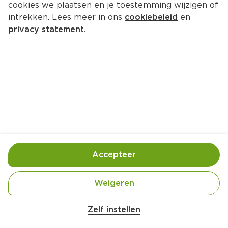
cookies we plaatsen en je toestemming wijzigen of
intrekken. Lees meer in ons
cookiebeleid
en
privacy statement
.
Wokschotel met gerookte kip, 
mais en peultjes
Hoofdgerecht
4 Pers.
Ca. 20 Min
Ingrediënten
Bereiding
Accepteer
Weigeren
Zelf instellen