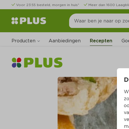
Voor 23:55 besteld, morgen in huis*
Meer dan 1600 Laagbli
Producten
Go
Aanbiedingen
Recepten
D
Wi
zo
oo
va
ve
ma