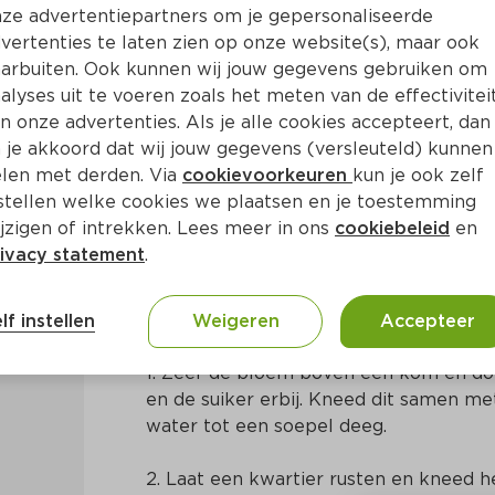
ze advertentiepartners om je gepersonaliseerde
vertenties te laten zien op onze website(s), maar ook
arbuiten. Ook kunnen wij jouw gegevens gebruiken om
alyses uit te voeren zoals het meten van de effectivitei
n onze advertenties. Als je alle cookies accepteert, dan
es met pikante tomatendip
 je akkoord dat wij jouw gegevens (versleuteld) kunnen
len met derden. Via
cookievoorkeuren
kun je ook zelf
stellen welke cookies we plaatsen en je toestemming
in
Nederlands
jzigen of intrekken. Lees meer in ons
cookiebeleid
en
ivacy statement
.
Bereidingswijze
lf instellen
Weigeren
Accepteer
1. Zeef de bloem boven een kom en doe 
en de suiker erbij. Kneed dit samen met
water tot een soepel deeg.
2. Laat een kwartier rusten en kneed h