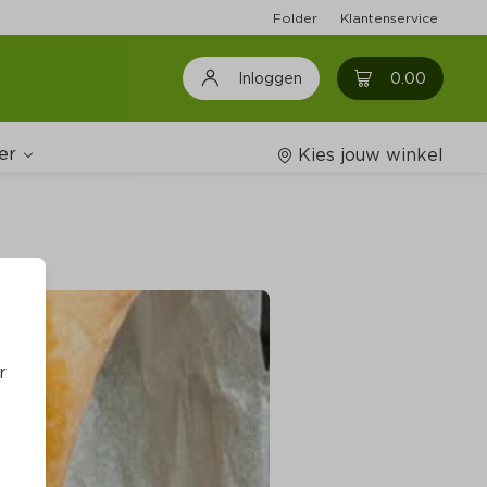
Folder
Klantenservice
0
0.00
Inloggen
er
Kies jouw winkel
Wijnshop
oodschappenlijstjes
r