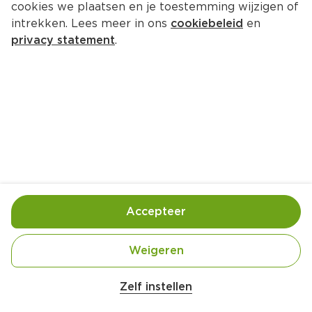
cookies we plaatsen en je toestemming wijzigen of
intrekken. Lees meer in ons
cookiebeleid
en
privacy statement
.
Wortel-bleekselderijsalade
Voorgerecht
4 Pers.
Ca. 20 Min
Ingrediënten
Bereiding
Accepteer
Weigeren
Zelf instellen