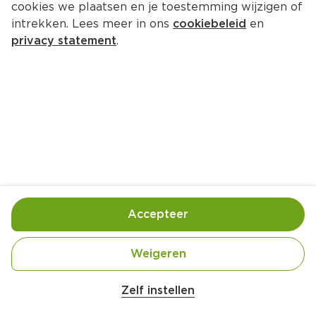
cookies we plaatsen en je toestemming wijzigen of
intrekken. Lees meer in ons
cookiebeleid
en
privacy statement
.
Wortel-hummus
Lunch
4 Pers.
Ca. 15 Min
Ingrediënten
Bereiding
Accepteer
Weigeren
Zelf instellen