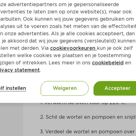
ze advertentiepartners om je gepersonaliseerde
vertenties te laten zien op onze website(s), maar ook
arbuiten. Ook kunnen wij jouw gegevens gebruiken om
alyses uit te voeren zoals het meten van de effectivitei
n onze advertenties. Als je alle cookies accepteert, dan
nsoep met korianderolie
 je akkoord dat wij jouw gegevens (versleuteld) kunnen
len met derden. Via
cookievoorkeuren
kun je ook zelf
stellen welke cookies we plaatsen en je toestemming
in
Thais
jzigen of intrekken. Lees meer in ons
cookiebeleid
en
ivacy statement
.
Bereidingswijze
lf instellen
Weigeren
Accepteer
1. Verwarm de oven voor op 220ºC.
2. Schil de wortel en pompoen en snijd
3. Verdeel de wortel en pompoen over 