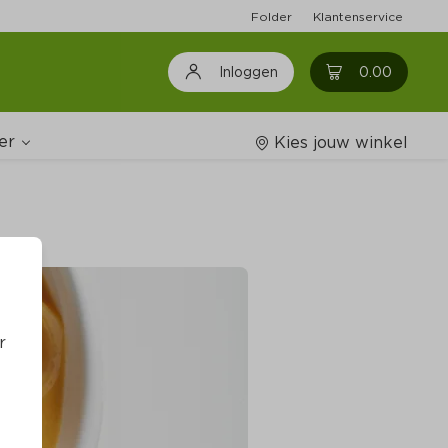
Folder
Klantenservice
0
0.00
Inloggen
er
Kies jouw winkel
Wijnshop
oodschappenlijstjes
r