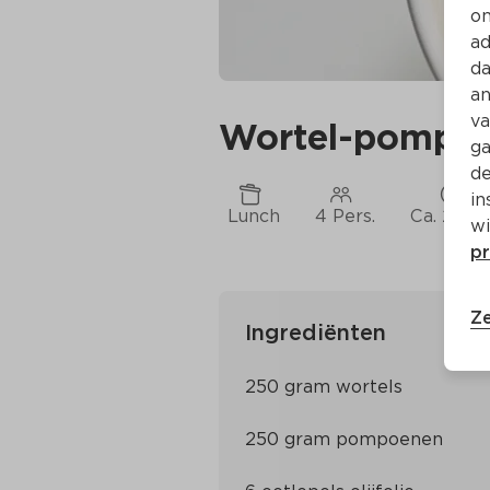
on
ad
da
an
va
Wortel-pompoe
ga
de
in
Lunch
4 Pers.
Ca. 20 M
wi
pr
Ze
Ingrediënten