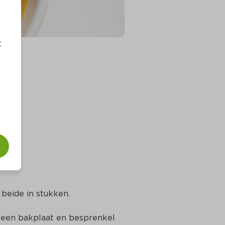
t
 beide in stukken.
een bakplaat en besprenkel 