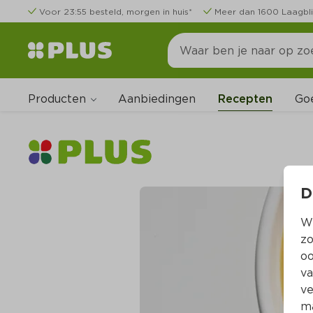
Voor 23:55 besteld, morgen in huis*
Meer dan 1600 Laagbli
Producten
Go
Aanbiedingen
Recepten
D
Wi
zo
oo
va
ve
ma