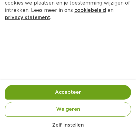
cookies we plaatsen en je toestemming wijzigen of
intrekken. Lees meer in ons
cookiebeleid
en
privacy statement
.
XXL Poké Bowl met 
bloemkoolrijst, avocado, mango 
en geroosterde kabeljauw
Hoofdgerecht
4 Pers.
Ca. 30 Min
Accepteer
Ingrediënten
Bereiding
Weigeren
Zelf instellen