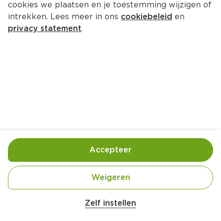
cookies we plaatsen en je toestemming wijzigen of
intrekken. Lees meer in ons
cookiebeleid
en
privacy statement
.
Yoghurt-citroenmuffins
Ontbijt
6 Pers.
Ca. 15 Min
Ingrediënten
Bereiding
Accepteer
Weigeren
Zelf instellen