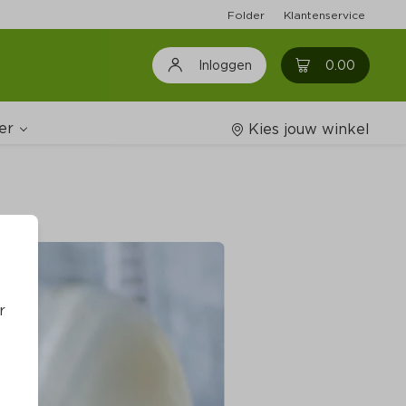
Folder
Klantenservice
0
0.00
Inloggen
er
Kies jouw winkel
Wijnshop
oodschappenlijstjes
r