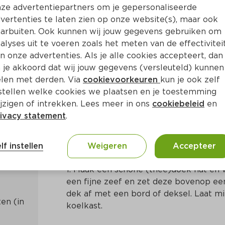
ze advertentiepartners om je gepersonaliseerde
vertenties te laten zien op onze website(s), maar ook
arbuiten. Ook kunnen wij jouw gegevens gebruiken om
alyses uit te voeren zoals het meten van de effectivitei
n onze advertenties. Als je alle cookies accepteert, dan
met vanille en gedroogd fr
 je akkoord dat wij jouw gegevens (versleuteld) kunnen
len met derden. Via
cookievoorkeuren
kun je ook zelf
stellen welke cookies we plaatsen en je toestemming
in
Nederlands
jzigen of intrekken. Lees meer in ons
cookiebeleid
en
ivacy statement
.
Bereidingswijze
lf instellen
Weigeren
Accepteer
1. Maak een schone (thee)doek nat en w
een fijne zeef en zet deze bovenop een
dek af met een bord of deksel. Laat min
n (in 
koelkast.