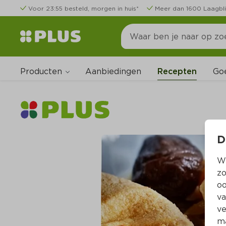
Voor 23:55 besteld, morgen in huis*
Meer dan 1600 Laagbli
Producten
Go
Aanbiedingen
Recepten
D
Wi
zo
oo
va
ve
ma