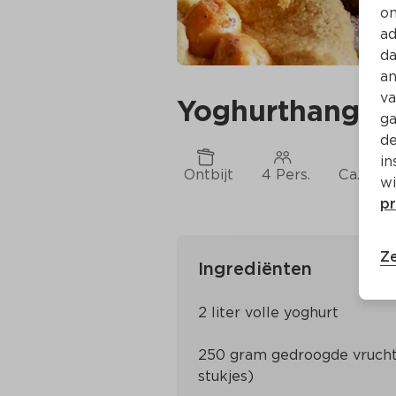
on
ad
da
an
va
Yoghurthangop 
ga
de
in
Ontbijt
4 Pers.
Ca. 10 M
wi
pr
Ze
Ingrediënten
250 gram gedroogde vruchte