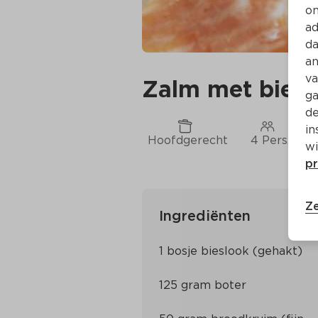
on
ad
da
an
va
Zalm met bies
ga
de
in
Hoofdgerecht
4 Pers.
wi
pr
Ze
Ingrediënten