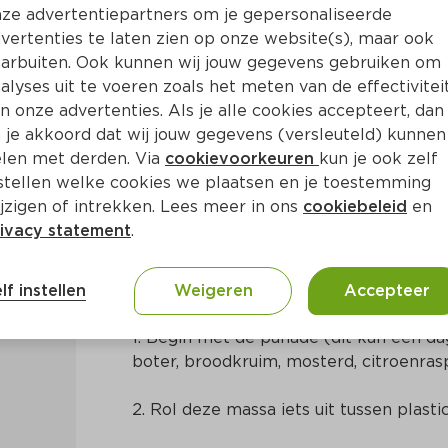
ze advertentiepartners om je gepersonaliseerde
vertenties te laten zien op onze website(s), maar ook
arbuiten. Ook kunnen wij jouw gegevens gebruiken om
alyses uit te voeren zoals het meten van de effectivitei
n onze advertenties. Als je alle cookies accepteert, dan
lookmosterdpanade
 je akkoord dat wij jouw gegevens (versleuteld) kunnen
len met derden. Via
cookievoorkeuren
kun je ook zelf
stellen welke cookies we plaatsen en je toestemming
Ca. 25 Min
Frans
jzigen of intrekken. Lees meer in ons
cookiebeleid
en
ivacy statement
.
Bereidingswijze
lf instellen
Weigeren
Accepteer
1. Begin met de panade (dit kan een da
boter, broodkruim, mosterd, citroenra
2. Rol deze massa iets uit tussen plastic