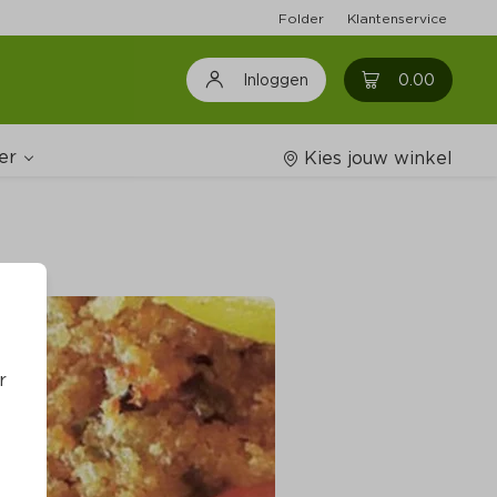
Folder
Klantenservice
0
0.00
Inloggen
er
Kies jouw winkel
Wijnshop
oodschappenlijstjes
r