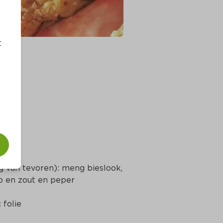
t
g van tevoren): meng bieslook, 
sp en zout en peper
 folie