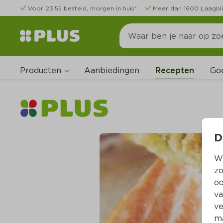
Voor 23:55 besteld, morgen in huis*
Meer dan 1600 Laagbli
Producten
Go
Aanbiedingen
Recepten
D
Wi
zo
oo
va
ve
ma