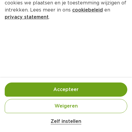
cookies we plaatsen en je toestemming wijzigen of
intrekken. Lees meer in ons
cookiebeleid
en
privacy statement
.
Zalm met dropsaus
Hoofdgerecht
4 Pers.
Ca. 60 Min
Ingrediënten
Bereiding
Accepteer
Weigeren
Belangrijke veiligheidswaarschuwing
Amogusti olijven gevuld met citroen blik 
Zelf instellen
200g