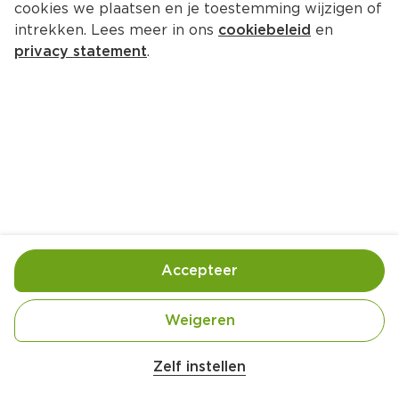
cookies we plaatsen en je toestemming wijzigen of
intrekken. Lees meer in ons
cookiebeleid
en
privacy statement
.
Zalm met paddestoelen-
roomsaus
Hoofdgerecht
4 Pers.
Ca. 20 Min
Ingrediënten
Bereiding
Accepteer
400 gram gemengde paddenstoelen 
Weigeren
Zelf instellen