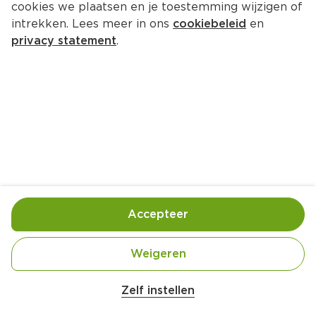
cookies we plaatsen en je toestemming wijzigen of
intrekken. Lees meer in ons
cookiebeleid
en
privacy statement
.
Zelf hummus maken
Borrel
4 Pers.
Ca. 20 Min
Ingrediënten
Bereiding
Accepteer
Weigeren
Zelf instellen