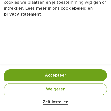
cookies we plaatsen en je toestemming wijzigen of
intrekken. Lees meer in ons
cookiebeleid
en
privacy statement
.
Zelfgemaakte cordon bleu met 
aardappelpuree en gesmoorde 
spinazie
Hoofdgerecht
4 Pers.
Accepteer
Ingrediënten
Bereiding
Weigeren
Zelf instellen