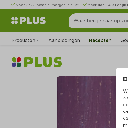
Voor 23:55 besteld, morgen in huis*
Meer dan 1600 Laagbli
Producten
Go
Aanbiedingen
Recepten
D
Wi
zo
oo
va
ve
ma