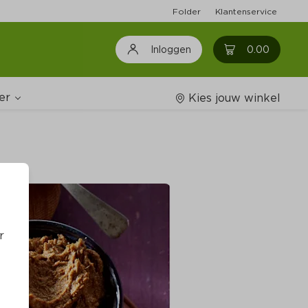
Folder
Klantenservice
0
0.00
Inloggen
er
Kies jouw winkel
Wijnshop
oodschappenlijstjes
r