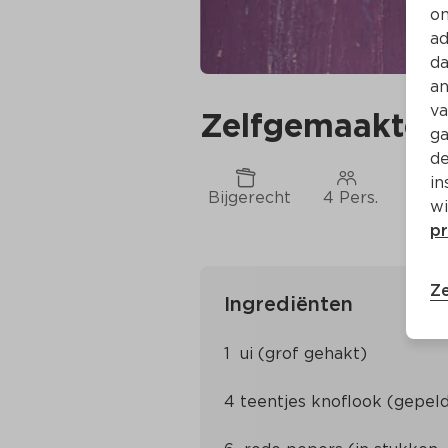
on
ad
da
an
va
Zelfgemaakte r
ga
de
in
Bijgerecht
4 Pers.
Ca. 
wi
pr
Ze
Ingrediënten