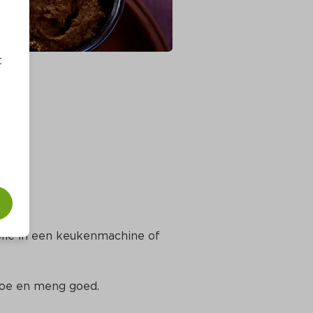
t
olie in een keukenmachine of 
 toe en meng goed.