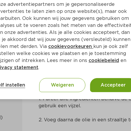
ze advertentiepartners om je gepersonaliseerde
vertenties te laten zien op onze website(s), maar ook
arbuiten. Ook kunnen wij jouw gegevens gebruiken om
alyses uit te voeren zoals het meten van de effectivitei
n onze advertenties. Als je alle cookies accepteert, dan
ode currypasta
 je akkoord dat wij jouw gegevens (versleuteld) kunnen
len met derden. Via
cookievoorkeuren
kun je ook zelf
stellen welke cookies we plaatsen en je toestemming
15 Min
Thais
jzigen of intrekken. Lees meer in ons
cookiebeleid
en
ivacy statement
.
Bereidingswijze
lf instellen
Weigeren
Accepteer
1. Pureer alle ingrediënten behalve de 
gebruik een vijzel.
2. Voeg daarna de olie in een straaltje