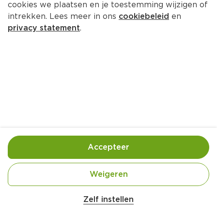
cookies we plaatsen en je toestemming wijzigen of
intrekken. Lees meer in ons
cookiebeleid
en
privacy statement
.
Zoete-aardappelcurry met kip
Hoofdgerecht
4 Pers.
Ca. 20 Min
Ingrediënten
Bereiding
Accepteer
Weigeren
750 gram zoete aardappels (geschild, in kleine 
Zelf instellen