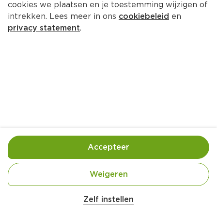
cookies we plaatsen en je toestemming wijzigen of
intrekken. Lees meer in ons
cookiebeleid
en
privacy statement
.
Zoete radijs-chips
Borrel
1 Pers.
Ca. 10 Min
Ingrediënten
Bereiding
Accepteer
Weigeren
Zelf instellen