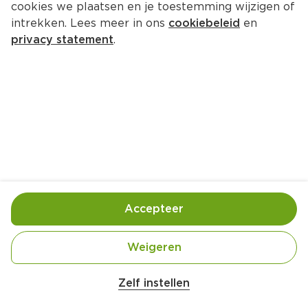
cookies we plaatsen en je toestemming wijzigen of
intrekken. Lees meer in ons
cookiebeleid
en
privacy statement
.
Zoute chocoladekoekjes met 
hazelnoten
Nagerecht
20 Pers.
Ca. 30 Min
Ingrediënten
Bereiding
Accepteer
Weigeren
Zelf instellen