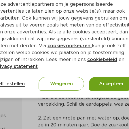
ze advertentiepartners om je gepersonaliseerde
vertenties te laten zien op onze website(s), maar ook
arbuiten. Ook kunnen wij jouw gegevens gebruiken om
alyses uit te voeren zoals het meten van de effectivitei
n onze advertenties. Als je alle cookies accepteert, dan
s
 je akkoord dat wij jouw gegevens (versleuteld) kunnen
len met derden. Via
cookievoorkeuren
kun je ook zelf
stellen welke cookies we plaatsen en je toestemming
Ca. 65 Min
Nederlands
jzigen of intrekken. Lees meer in ons
cookiebeleid
en
ivacy statement
.
Bereidingswijze
lf instellen
Weigeren
Accepteer
1. Bereid de rookworst volgens de gebr
verpakking. Schil de aardappels, was ze
2. Zet een grote pan met water op, doe
ze in 20 minuten gaar. Doe de zuurkool 