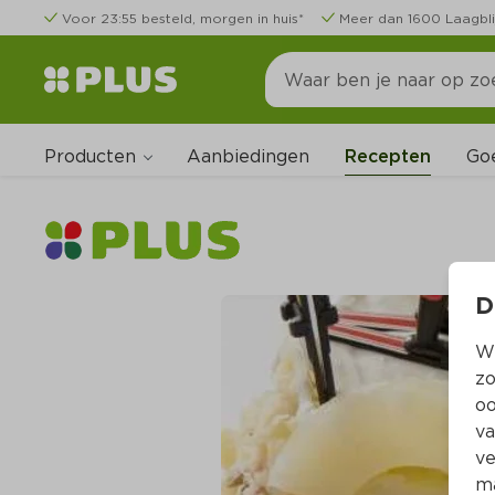
Voor 23:55 besteld, morgen in huis*
Meer dan 1600 Laagbli
Producten
Go
Aanbiedingen
Recepten
D
Wi
zo
oo
va
ve
ma