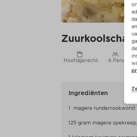
on
ad
da
an
va
Zuurkoolschan
ga
de
in
Hoofdgerecht
4 Pers.
wi
pr
Ze
Ingrediënten