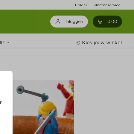
Folder
Klantenservice
0
0.00
Inloggen
er
Kies jouw winkel
Wijnshop
oodschappenlijstjes
r