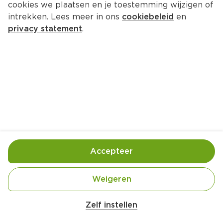
cookies we plaatsen en je toestemming wijzigen of
Zenderseweg 8 7665 TM Albergen
intrekken. Lees meer in ons
cookiebeleid
en
privacy statement
.
0546-441242
Openingstijden
Deze week
Volgende week
Maandag
08:00
-
20:00
Dinsdag
08:00
-
20:00
Accepteer
Woensdag
08:00
-
20:00
Donderdag
08:00
-
20:00
Weigeren
Vrijdag
08:00
-
20:00
Zaterdag
08:00
-
19:00
Zelf instellen
Zondag
10:00
-
17:00