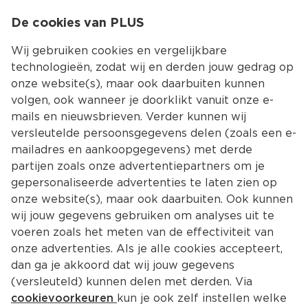
0
De cookies van PLUS
0.00
MENU
Wij gebruiken cookies en vergelijkbare
technologieën, zodat wij en derden jouw gedrag op
onze website(s), maar ook daarbuiten kunnen
Kies jouw winke
volgen, ook wanneer je doorklikt vanuit onze e-
Terug
mails en nieuwsbrieven. Verder kunnen wij
versleutelde persoonsgegevens delen (zoals een e-
mailadres en aankoopgegevens) met derde
partijen zoals onze advertentiepartners om je
gepersonaliseerde advertenties te laten zien op
onze website(s), maar ook daarbuiten. Ook kunnen
wij jouw gegevens gebruiken om analyses uit te
voeren zoals het meten van de effectiviteit van
onze advertenties. Als je alle cookies accepteert,
dan ga je akkoord dat wij jouw gegevens
(versleuteld) kunnen delen met derden. Via
Adres en contact
cookievoorkeuren
kun je ook zelf instellen welke