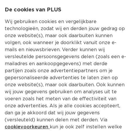
0
De cookies van PLUS
0.00
MENU
Wij gebruiken cookies en vergelijkbare
technologieën, zodat wij en derden jouw gedrag op
onze website(s), maar ook daarbuiten kunnen
Kies jouw winke
volgen, ook wanneer je doorklikt vanuit onze e-
Terug
mails en nieuwsbrieven. Verder kunnen wij
versleutelde persoonsgegevens delen (zoals een e-
mailadres en aankoopgegevens) met derde
partijen zoals onze advertentiepartners om je
gepersonaliseerde advertenties te laten zien op
onze website(s), maar ook daarbuiten. Ook kunnen
wij jouw gegevens gebruiken om analyses uit te
voeren zoals het meten van de effectiviteit van
onze advertenties. Als je alle cookies accepteert,
dan ga je akkoord dat wij jouw gegevens
(versleuteld) kunnen delen met derden. Via
Adres en contact
cookievoorkeuren
kun je ook zelf instellen welke