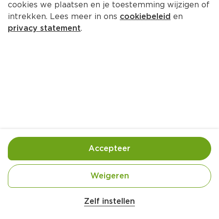
cookies we plaatsen en je toestemming wijzigen of
Dorpstraat 51 7468 CD Enter
intrekken. Lees meer in ons
cookiebeleid
en
privacy statement
.
0547-272970
Openingstijden
Deze week
Volgende week
Maandag
08:00
-
20:00
Dinsdag
08:00
-
20:00
Accepteer
Woensdag
08:00
-
20:00
Donderdag
08:00
-
20:00
Weigeren
Vrijdag
08:00
-
20:00
Zaterdag
08:00
-
20:00
Zelf instellen
Zondag
11:00
-
18:00