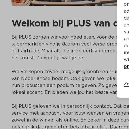
on
ad
da
Welkom bij PLUS van de
an
va
Bij PLUS zorgen we voor goed eten, voor de buurt e
ga
supermarkten vind je daarom veel verse producten.
de
of Fairtrade. Maar altijd zijn ze eerlijk geproducee
in
herkomst. Zo weet jij wat je eet. 

wi
pr
We verkopen zoveel mogelijk groente en fruit uit he
van Nederlandse bodem. Ook geven we lokale ond
Ze
hun producten een podium te geven. Zo geven we o
lokaal accent. En bieden we jou het beste van twe
Bij PLUS geloven we in persoonlijk contact. Dat bet
service met aandacht voor jouw wensen en vragen.
zowel in de winkel als online. En zeker in deze dure
belangrijk dat goed eten betaalbaar blijft. Daarom 