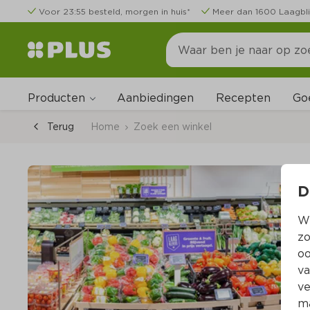
Voor 23:55 besteld, morgen in huis*
Meer dan 1600 Laagbli
Producten
Go
Aanbiedingen
Recepten
Terug
Home
Zoek een winkel
D
Wi
zo
oo
va
ve
ma