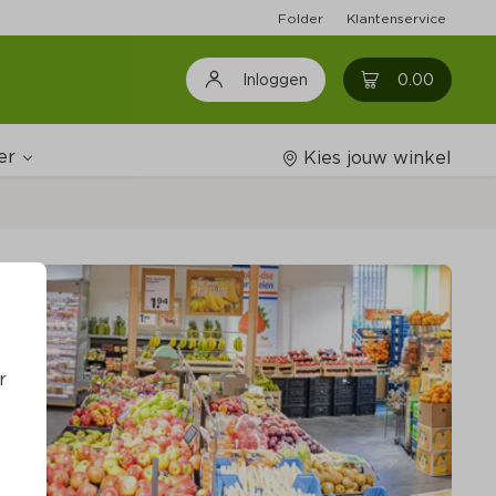
Folder
Klantenservice
0
0.00
Inloggen
er
Kies jouw winkel
ijnshop
oodschappenlijstjes
r