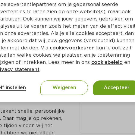
ze advertentiepartners om je gepersonaliseerde
vertenties te laten zien op onze website(s), maar ook
arbuiten. Ook kunnen wij jouw gegevens gebruiken om
n Boogaard
alyses uit te voeren zoals het meten van de effectivitei
Adres en c
n onze advertenties. Als je alle cookies accepteert, dan
n voor elkaar. In onze 
 je akkoord dat wij jouw gegevens (versleuteld) kunnen
 Soms zijn die biologisch 
Constantijn Huij
len met derden. Via
cookievoorkeuren
kun je ook zelf
rd en met een duidelijke 
110 2802 LZ Go
stellen welke cookies we plaatsen en je toestemming
jzigen of intrekken. Lees meer in ons
cookiebeleid
en
0182-513665
ivacy statement
.
t seizoen, liefst 
ernemers de ruimte om 
lf instellen
Weigeren
Accepteer
ns landelijke merk een 
e werelden.

ekent snelle, persoonlijke 
 Daar mag je op rekenen, 
 tijden vinden wij het 
hebben wij niet alleen 