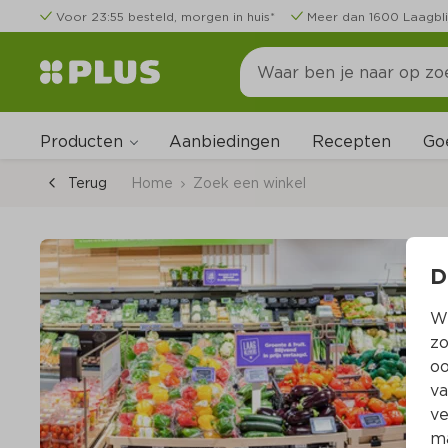
Voor 23:55 besteld, morgen in huis*
Meer dan 1600 Laagbli
Producten
Go
Aanbiedingen
Recepten
Terug
Home
Zoek een winkel
D
Wi
zo
oo
va
ve
ma