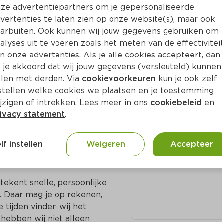
ze advertentiepartners om je gepersonaliseerde
vertenties te laten zien op onze website(s), maar ook
arbuiten. Ook kunnen wij jouw gegevens gebruiken om
n Gulpen
alyses uit te voeren zoals het meten van de effectivitei
Adres en c
n onze advertenties. Als je alle cookies accepteert, dan
n voor elkaar. In onze 
 je akkoord dat wij jouw gegevens (versleuteld) kunnen
 Soms zijn die biologisch 
Passage 1 6271
len met derden. Via
cookievoorkeuren
kun je ook zelf
rd en met een duidelijke 
stellen welke cookies we plaatsen en je toestemming
jzigen of intrekken. Lees meer in ons
cookiebeleid
en
043-4503044
ivacy statement
.
t seizoen, liefst 
ernemers de ruimte om 
lf instellen
Weigeren
Accepteer
ns landelijke merk een 
e werelden.

ekent snelle, persoonlijke 
 Daar mag je op rekenen, 
 tijden vinden wij het 
hebben wij niet alleen 