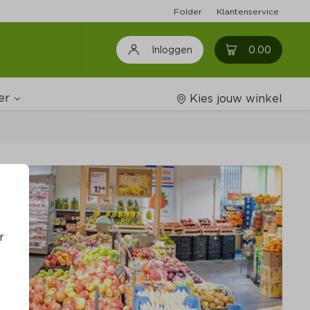
Folder
Klantenservice
0
0.00
Inloggen
er
Kies jouw winkel
ijnshop
oodschappenlijstjes
r