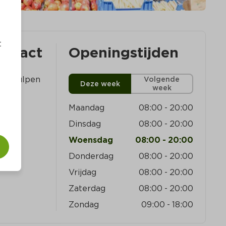
t
ontact
Openingstijden
 HA Gulpen
Volgende
Deze week
week
Maandag
08:00
-
20:00
Dinsdag
08:00
-
20:00
Woensdag
08:00
-
20:00
Donderdag
08:00
-
20:00
Vrijdag
08:00
-
20:00
Zaterdag
08:00
-
20:00
Zondag
09:00
-
18:00