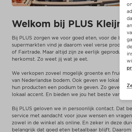
on
ad
da
Welkom bij PLUS Kleijne
an
va
Bij PLUS zorgen we voor goed eten, voor de buurt e
ga
supermarkten vind je daarom veel verse producten.
de
of Fairtrade. Maar altijd zijn ze eerlijk geproducee
in
herkomst. Zo weet jij wat je eet. 

wi
pr
We verkopen zoveel mogelijk groente en fruit uit he
van Nederlandse bodem. Ook geven we lokale ond
Ze
hun producten een podium te geven. Zo geven we o
lokaal accent. En bieden we jou het beste van twe
Bij PLUS geloven we in persoonlijk contact. Dat bet
service met aandacht voor jouw wensen en vragen.
zowel in de winkel als online. En zeker in deze dure
belangrijk dat goed eten betaalbaar blijft. Daarom 