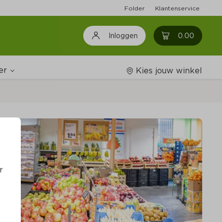
Folder
Klantenservice
0
0.00
Inloggen
er
Kies jouw winkel
ijnshop
oodschappenlijstjes
r