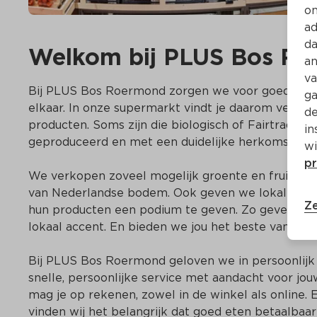
on
ad
da
Welkom bij PLUS Bos R
an
va
Bij PLUS Bos Roermond zorgen we voor goed eten, 
ga
elkaar. In onze supermarkt vindt je daarom veel ver
de
producten. Soms zijn die biologisch of Fairtrade. Maar
in
geproduceerd en met een duidelijke herkomst. Zo we
wi
pr
We verkopen zoveel mogelijk groente en fruit uit he
van Nederlandse bodem. Ook geven we lokale ond
Ze
hun producten een podium te geven. Zo geven we o
lokaal accent. En bieden we jou het beste van twe
Bij PLUS Bos Roermond geloven we in persoonlijk 
snelle, persoonlijke service met aandacht voor jo
mag je op rekenen, zowel in de winkel als online. E
vinden wij het belangrijk dat goed eten betaalbaar 