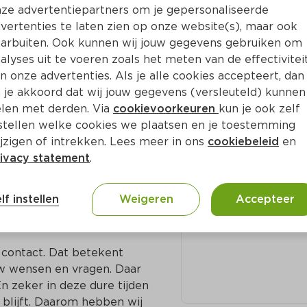
ze advertentiepartners om je gepersonaliseerde
vertenties te laten zien op onze website(s), maar ook
arbuiten. Ook kunnen wij jouw gegevens gebruiken om
oermond
alyses uit te voeren zoals het meten van de effectivitei
Adres en c
n onze advertenties. Als je alle cookies accepteert, dan
voor de buurt en voor 
 je akkoord dat wij jouw gegevens (versleuteld) kunnen
se en lokale 
Beekweg 6 6042
len met derden. Via
cookievoorkeuren
kun je ook zelf
 altijd zijn ze eerlijk 
Roermond
stellen welke cookies we plaatsen en je toestemming
et jij wat je eet. 

jzigen of intrekken. Lees meer in ons
cookiebeleid
en
0475-322833
ivacy statement
.
t seizoen, liefst 
ernemers de ruimte om 
lf instellen
Weigeren
Accepteer
ns landelijke merk een 
e werelden.

contact. Dat betekent 
uw wensen en vragen. Daar 
n zeker in deze dure tijden 
blijft. Daarom hebben wij 