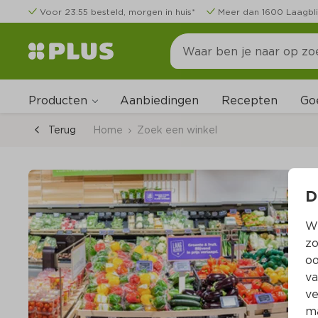
Voor 23:55 besteld, morgen in huis*
Meer dan 1600 Laagbli
Producten
Go
Aanbiedingen
Recepten
Terug
Home
Zoek een winkel
D
Wi
zo
oo
va
ve
ma