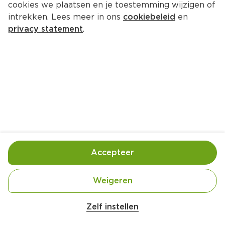
cookies we plaatsen en je toestemming wijzigen of
Vrijthof  15 5821 BG Vierlingsbeek
intrekken. Lees meer in ons
cookiebeleid
en
privacy statement
.
0478-531456
Openingstijden
Deze week
Volgende week
Maandag
07:30
-
20:00
Dinsdag
07:30
-
20:00
Accepteer
Woensdag
07:30
-
20:00
Donderdag
07:30
-
20:00
Weigeren
Vrijdag
07:30
-
20:00
Zaterdag
07:30
-
20:00
Zelf instellen
Zondag
07:30
-
20:00