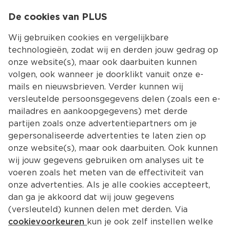
0
De cookies van PLUS
0.00
MENU
Wij gebruiken cookies en vergelijkbare
technologieën, zodat wij en derden jouw gedrag op
onze website(s), maar ook daarbuiten kunnen
Kies jouw winke
volgen, ook wanneer je doorklikt vanuit onze e-
Terug
mails en nieuwsbrieven. Verder kunnen wij
versleutelde persoonsgegevens delen (zoals een e-
mailadres en aankoopgegevens) met derde
partijen zoals onze advertentiepartners om je
gepersonaliseerde advertenties te laten zien op
onze website(s), maar ook daarbuiten. Ook kunnen
wij jouw gegevens gebruiken om analyses uit te
voeren zoals het meten van de effectiviteit van
onze advertenties. Als je alle cookies accepteert,
dan ga je akkoord dat wij jouw gegevens
(versleuteld) kunnen delen met derden. Via
Adres en contact
cookievoorkeuren
kun je ook zelf instellen welke