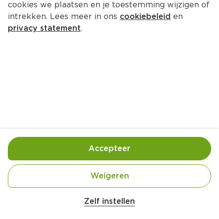
cookies we plaatsen en je toestemming wijzigen of
Korte Griet 3 6932 LK Westervoort
intrekken. Lees meer in ons
cookiebeleid
en
privacy statement
.
026-3117406
Openingstijden
Deze week
Volgende week
Maandag
08:00
-
20:00
Dinsdag
08:00
-
20:00
Accepteer
Woensdag
08:00
-
20:00
Donderdag
08:00
-
20:00
Weigeren
Vrijdag
08:00
-
21:00
Zaterdag
08:00
-
20:00
Zelf instellen
Zondag
10:00
-
18:00