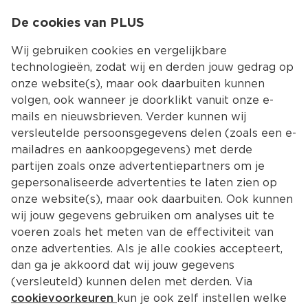
0
De cookies van PLUS
0.00
MENU
Wij gebruiken cookies en vergelijkbare
technologieën, zodat wij en derden jouw gedrag op
onze website(s), maar ook daarbuiten kunnen
Kies jouw winke
volgen, ook wanneer je doorklikt vanuit onze e-
Terug
mails en nieuwsbrieven. Verder kunnen wij
versleutelde persoonsgegevens delen (zoals een e-
mailadres en aankoopgegevens) met derde
partijen zoals onze advertentiepartners om je
gepersonaliseerde advertenties te laten zien op
onze website(s), maar ook daarbuiten. Ook kunnen
wij jouw gegevens gebruiken om analyses uit te
voeren zoals het meten van de effectiviteit van
onze advertenties. Als je alle cookies accepteert,
dan ga je akkoord dat wij jouw gegevens
(versleuteld) kunnen delen met derden. Via
Adres en contact
cookievoorkeuren
kun je ook zelf instellen welke