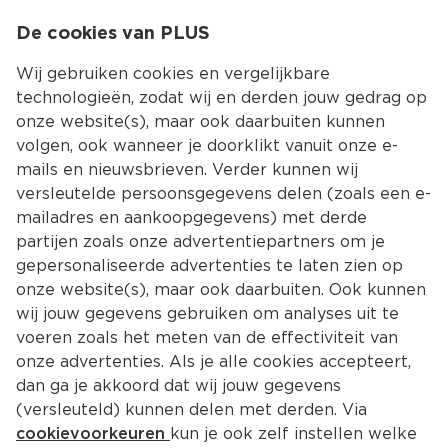
0
De cookies van PLUS
0.00
MENU
Wij gebruiken cookies en vergelijkbare
technologieën, zodat wij en derden jouw gedrag op
onze website(s), maar ook daarbuiten kunnen
Kies jouw winke
volgen, ook wanneer je doorklikt vanuit onze e-
Terug
mails en nieuwsbrieven. Verder kunnen wij
versleutelde persoonsgegevens delen (zoals een e-
mailadres en aankoopgegevens) met derde
partijen zoals onze advertentiepartners om je
gepersonaliseerde advertenties te laten zien op
onze website(s), maar ook daarbuiten. Ook kunnen
wij jouw gegevens gebruiken om analyses uit te
voeren zoals het meten van de effectiviteit van
onze advertenties. Als je alle cookies accepteert,
dan ga je akkoord dat wij jouw gegevens
(versleuteld) kunnen delen met derden. Via
Adres en contact
cookievoorkeuren
kun je ook zelf instellen welke