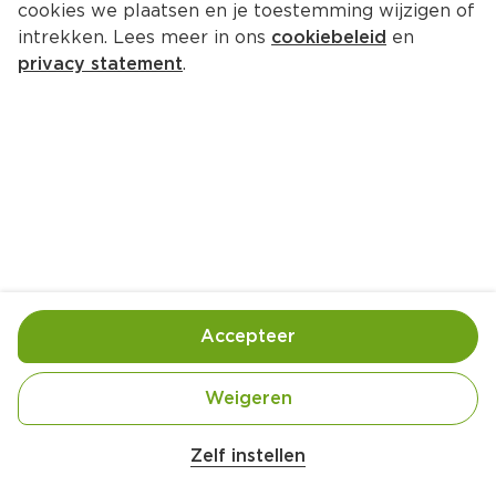
cookies we plaatsen en je toestemming wijzigen of
Masiusplein 24 6901 CH Zevenaar
intrekken. Lees meer in ons
cookiebeleid
en
privacy statement
.
0316-527129
Openingstijden
Deze week
Volgende week
Maandag
07:30
-
20:00
Dinsdag
07:30
-
20:00
Accepteer
Woensdag
07:30
-
20:00
Donderdag
07:30
-
20:00
Weigeren
Vrijdag
07:30
-
21:00
Zaterdag
07:30
-
20:00
Zelf instellen
Zondag
09:00
-
18:00