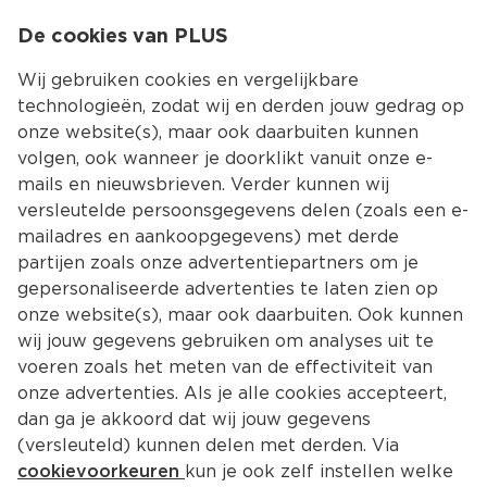
0
De cookies van PLUS
0.00
MENU
Wij gebruiken cookies en vergelijkbare
technologieën, zodat wij en derden jouw gedrag op
onze website(s), maar ook daarbuiten kunnen
Kies jouw winke
volgen, ook wanneer je doorklikt vanuit onze e-
Zoekresultaten voor ‘’
mails en nieuwsbrieven. Verder kunnen wij
versleutelde persoonsgegevens delen (zoals een e-
mailadres en aankoopgegevens) met derde
Filter
Meest gewild
partijen zoals onze advertentiepartners om je
gepersonaliseerde advertenties te laten zien op
onze website(s), maar ook daarbuiten. Ook kunnen
17251 
producten
wij jouw gegevens gebruiken om analyses uit te
voeren zoals het meten van de effectiviteit van
onze advertenties. Als je alle cookies accepteert,
PLUS Boerentrots Kipfilet 2 stuks
dan ga je akkoord dat wij jouw gegevens
Per 350 g
(versleuteld) kunnen delen met derden. Via
cookievoorkeuren
kun je ook zelf instellen welke