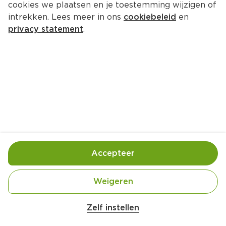
5.
25
cookies we plaatsen en je toestemming wijzigen of
0
intrekken. Lees meer in ons
cookiebeleid
en
privacy statement
.
PLUS Boerentrots Kipfilet 
Voordeelverpakking
Per 800 g
9.
69
0
PLUS Boerentrots Kipfilet 1 stuk
Per 200 g
Accepteer
3.
79
0
Weigeren
PLUS Boerentrots Kipfilet
Per 600 g
Zelf instellen