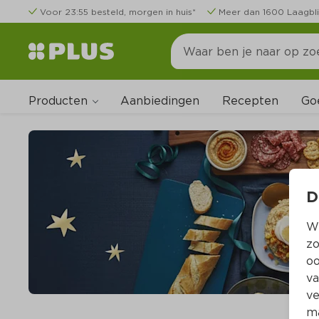
Voor 23:55 besteld, morgen in huis*
Meer dan 1600 Laagbli
Producten
Go
Aanbiedingen
Recepten
D
Wi
zo
oo
va
ve
ma