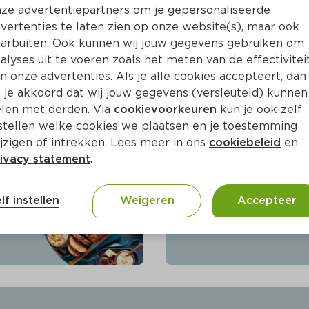
ze advertentiepartners om je gepersonaliseerde
vertenties te laten zien op onze website(s), maar ook
n dat vertrouwd voelt én verrast. 
arbuiten. Ook kunnen wij jouw gegevens gebruiken om
iefde kerstklassiekers, feestelijke 
alyses uit te voeren zoals het meten van de effectivitei
iratie voor je kerstmenu? Bij PLUS 
n onze advertenties. Als je alle cookies accepteert, dan
elf extra makkelijk: met één klik voeg 
 je akkoord dat wij jouw gegevens (versleuteld) kunnen
lmandje.
len met derden. Via
cookievoorkeuren
kun je ook zelf
stellen welke cookies we plaatsen en je toestemming
jzigen of intrekken. Lees meer in ons
cookiebeleid
en
ivacy statement
.
Kerstrecepten
lf instellen
Weigeren
Accepteer
Laat je inspireren