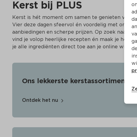
Kerst bij PLUS
on
ad
Kerst is hét moment om samen te genieten van ete
da
Vier deze dagen sfeervol én voordelig met onze gel
an
aanbiedingen en scherpe prijzen. Op zoek naar insp
va
vind je volop heerlijke recepten én maak je het jez
ga
je alle ingrediënten direct toe aan je online winke
de
in
wi
pr
Ons lekkerste kerstassortiment
Ze
Ontdek het nu