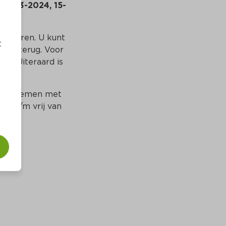
 14-03-2024, 15-
sumeren. U kunt 
t
rag terug. Voor 
. Uiteraard is 
t opnemen met 
a t/m vrij van 