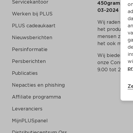
Servicekantoor
450gram
, str
on
03-2024 en 1
ad
Werken bij PLUS
da
Wij raden mens
PLUS cadeaukaart
an
het product te
va
mensen zonder 
Nieuwsberichten
ga
het ook mogeli
de
Persinformatie
in
Wij bieden on
Persberichten
wi
onze Consument
pr
9.00 tot 20.00 
Publicaties
Nepacties en phishing
Ze
Affiliate programma
Leveranciers
MijnPLUSpanel
Distributiecentrum Oss