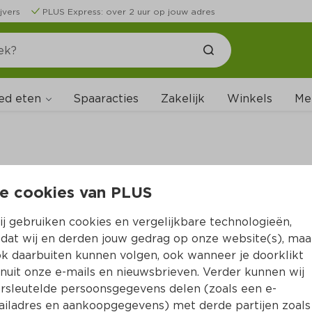
jvers
PLUS Express: over 2 uur op jouw adres
ed eten
Me
Spaaracties
Zakelijk
Winkels
ijke veiligheidswaarschuwin
e cookies van PLUS
ngang met fijne mie & Uit d
j gebruiken cookies en vergelijkbare technologieën,
S Babi pangang met witte r
dat wij en derden jouw gedrag op onze website(s), maa
k daarbuiten kunnen volgen, ook wanneer je doorklikt
e volgende producten: 
Uit de keuken van PLUS Babi pa
nuit onze e-mails en nieuwsbrieven. Verder kunnen wij
, streepjescode 
2133570000000 
en de houdbaarheidsda
rsleutelde persoonsgegevens delen (zoals een e-
n 16-03-2024
. 
Uit de keuken van PLUS Babi pangang met
iladres en aankoopgegevens) met derde partijen zoals