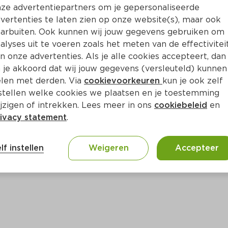
eepjescode 
2131360000000 
en de houdbaarheidsdatums
ze advertentiepartners om je gepersonaliseerde
6-03-2024
.
vertenties te laten zien op onze website(s), maar ook
arbuiten. Ook kunnen wij jouw gegevens gebruiken om
en met een sesam-allergie aan het product niet te con
alyses uit te voeren zoals het meten van de effectivitei
rugbrengen naar de winkel. U krijgt hier het aankoopbed
n onze advertenties. Als je alle cookies accepteert, dan
sesam-allergie is het product wel gewoon te consumeren
 je akkoord dat wij jouw gegevens (versleuteld) kunnen
jk het product terug te brengen naar de winkel. 
len met derden. Via
cookievoorkeuren
kun je ook zelf
stellen welke cookies we plaatsen en je toestemming
ze welgemeende excuses aan. Met vragen kunt u contac
jzigen of intrekken. Lees meer in ons
cookiebeleid
en
enservice via 0800-222 44 43 (gratis). Bereikbaar op m
ivacy statement
.
uur en za 9.00 tot 16.00 uur.
lf instellen
Weigeren
Accepteer