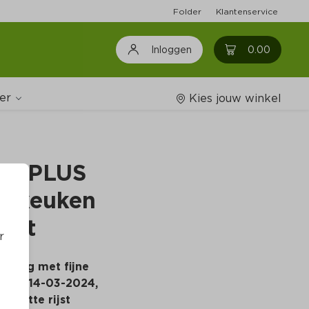
Folder
Klantenservice
0
0.00
Inloggen
er
Kies jouw winkel
g: PLUS 
Wijnshop
e keuken 
Boodschappenlijstjes
ijst
r
ngang met fijne 
tums 
14-03-2024, 
 witte rijst 