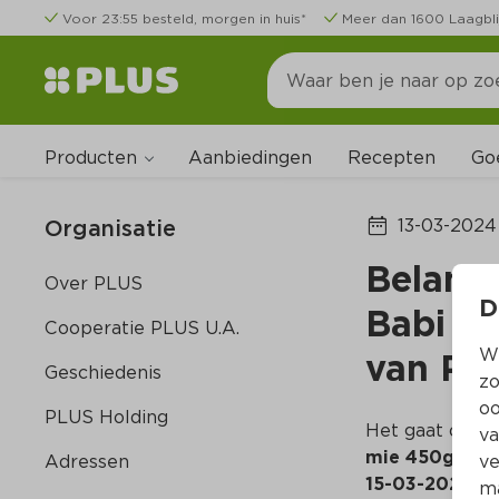
Voor 23:55 besteld, morgen in huis*
Meer dan 1600 Laagbli
Producten
Go
Aanbiedingen
Recepten
Organisatie
13-03-2024
Belangr
Over PLUS
D
Babi pa
Cooperatie PLUS U.A.
Wi
van PLU
Geschiedenis
zo
oo
PLUS Holding
Het gaat om d
va
mie 450gram
Adressen
ve
15-03-2024 e
ma