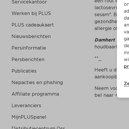
een fout etike
Servicekantoor
on
lactosevrij zij
ad
Werken bij PLUS
sesam". Bij men
da
gezondheidspro
PLUS cadeaukaart
an
allergie of -int
va
Nieuwsberichten
ga
Damhert Mix C
de
houdbaarheids
Persinformatie
in
**_
Persberichten
wi
pr
Heeft u dit pr
Publicaties
aankoopbedrag
Nepacties en phishing
Ze
Neem voor mee
Affiliate programma
bel naar +32 1
Leveranciers
MijnPLUSpanel
Distributiecentrum Oss