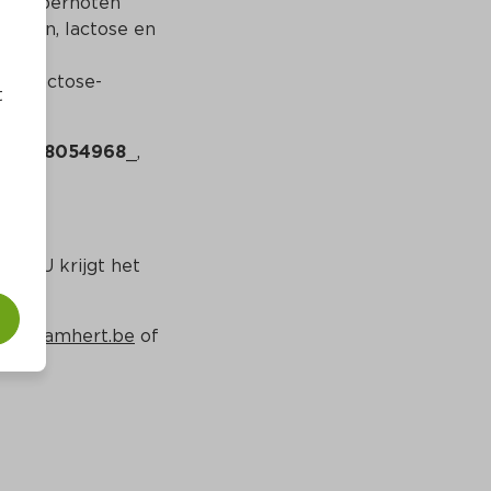
de pepernoten 
noten, lactose en 
en lactose-
t
412158054968
_, 
l. U krijgt het 
nfo@damhert.be
 of 