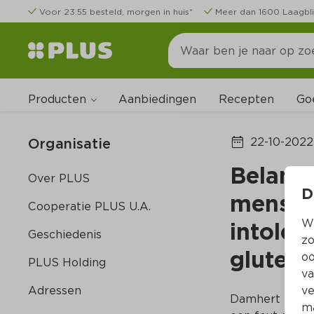
Voor 23:55 besteld, morgen in huis*
Meer dan 1600 Laagbli
Producten
Go
Aanbiedingen
Recepten
Organisatie
22-10-2022
Belangr
Over PLUS
D
mensen 
Cooperatie PLUS U.A.
Wi
intoler
Geschiedenis
zo
glutenv
oo
PLUS Holding
va
Adressen
ve
Damhert BV wa
ma