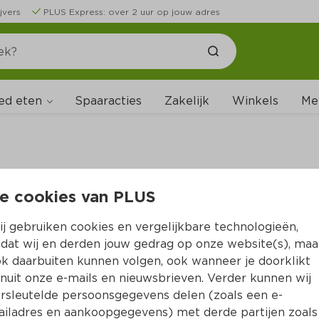
jvers
PLUS Express: over 2 uur op jouw adres
ed eten
Me
Spaaracties
Zakelijk
Winkels
ijke veiligheidswaarschuwin
e cookies van PLUS
met een lactose-allergie of
j gebruiken cookies en vergelijkbare technologieën,
antie: Mix Choco pepernoten 
dat wij en derden jouw gedrag op onze website(s), maa
rij
k daarbuiten kunnen volgen, ook wanneer je doorklikt
nuit onze e-mails en nieuwsbrieven. Verder kunnen wij
rsleutelde persoonsgegevens delen (zoals een e-
arschuwt voor de 
Mix Choco pepernoten glutenvrij
. 
iladres en aankoopgegevens) met derde partijen zoals