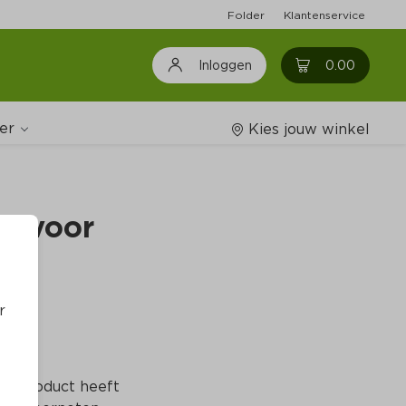
Folder
Klantenservice
0
0.00
Inloggen
er
Kies jouw winkel
g voor 
Wijnshop
 -
Boodschappenlijstjes
r
Het product heeft 