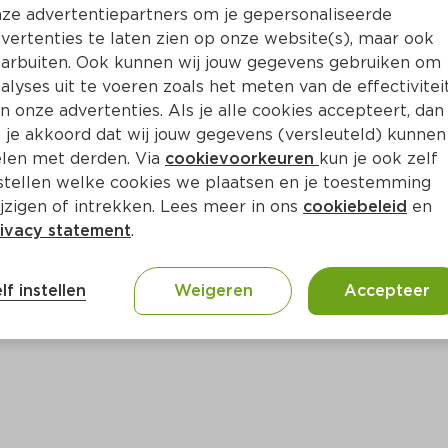
t aan de voorkant van de verpakking. Daarop staat dat 
ze advertentiepartners om je gepersonaliseerde
n, maar op de achterkant staat "Kan sporen bevatten van 
vertenties te laten zien op onze website(s), maar ook
sen met een lactose-allergie of -intolerantie kan dit 
arbuiten. Ook kunnen wij jouw gegevens gebruiken om
blemen opleveren. Eet het product daarom niet als u e
alyses uit te voeren zoals het meten van de effectivitei
olerantie heeft.
n onze advertenties. Als je alle cookies accepteert, dan
 je akkoord dat wij jouw gegevens (versleuteld) kunnen
hoco pepernoten glutenvrij 150 gram
, streepjescode
5
len met derden. Via
cookievoorkeuren
kun je ook zelf
datum **01-04-2023
stellen welke cookies we plaatsen en je toestemming
jzigen of intrekken. Lees meer in ons
cookiebeleid
en
ivacy statement
.
oduct gekocht? Dan kunt u het terugbrengen naar de winke
 terug.
lf instellen
Weigeren
Accepteer
r informatie contact op met Damhert BV: mail naar 
i
1 42 50 39. Onze excuses voor het ongemak.