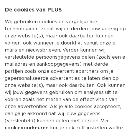
0
De cookies van PLUS
0.00
MENU
Wij gebruiken cookies en vergelijkbare
technologieën, zodat wij en derden jouw gedrag op
onze website(s), maar ook daarbuiten kunnen
Kies jouw winke
volgen, ook wanneer je doorklikt vanuit onze e-
mails en nieuwsbrieven. Verder kunnen wij
Organisatie
versleutelde persoonsgegevens delen (zoals een e-
mailadres en aankoopgegevens) met derde
05-02-2026
partijen zoals onze advertentiepartners om je
gepersonaliseerde advertenties te laten zien op
Belangrijke 
onze website(s), maar ook daarbuiten. Ook kunnen
veiligheidswaarschuwing: 
wij jouw gegevens gebruiken om analyses uit te
zuigelingenvoedingsproducten
voeren zoals het meten van de effectiviteit van
onze advertenties. Als je alle cookies accepteert,
dan ga je akkoord dat wij jouw gegevens
Danone roept een aantal batches van bepaalde 
(versleuteld) kunnen delen met derden. Via
zuigelingenvoedingsproducten terug wegens een 
cookievoorkeuren
kun je ook zelf instellen welke
mogelijke aanwezigheid van cereulide. 
De volledige 