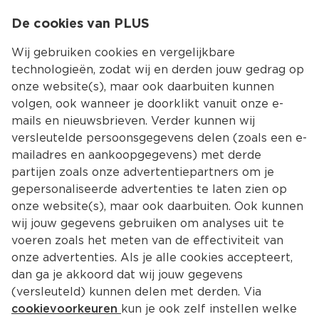
0
De cookies van PLUS
0.00
MENU
Wij gebruiken cookies en vergelijkbare
technologieën, zodat wij en derden jouw gedrag op
onze website(s), maar ook daarbuiten kunnen
Kies jouw winke
volgen, ook wanneer je doorklikt vanuit onze e-
mails en nieuwsbrieven. Verder kunnen wij
Organisatie
versleutelde persoonsgegevens delen (zoals een e-
mailadres en aankoopgegevens) met derde
28-07-2021
partijen zoals onze advertentiepartners om je
gepersonaliseerde advertenties te laten zien op
Veiligheidswaarschuwing 
onze website(s), maar ook daarbuiten. Ook kunnen
omtrent PLUS Naturel Dressing
wij jouw gegevens gebruiken om analyses uit te
voeren zoals het meten van de effectiviteit van
PLUS supermarkten haalt PLUS Naturel Dressing 
onze advertenties. Als je alle cookies accepteert,
terug.
dan ga je akkoord dat wij jouw gegevens
In een ingrediënt (johannesbroodpitmeel) 
dat gebruikt is in dit artikel is een te hoog gehalte 
(versleuteld) kunnen delen met derden. Via
van het gewasbeschermingsmiddel ethyleenoxide 
cookievoorkeuren
kun je ook zelf instellen welke