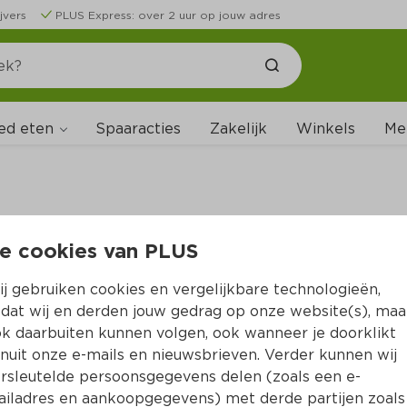
jvers
PLUS Express: over 2 uur op jouw adres
ed eten
Me
Spaaracties
Zakelijk
Winkels
aliseert forse omzetstijging 
e cookies van PLUS
n jaar
j gebruiken cookies en vergelijkbare technologieën,
dat wij en derden jouw gedrag op onze website(s), maa
uari 2021 – In 2020 heeft PLUS alles op alles gezet om 
k daarbuiten kunnen volgen, ook wanneer je doorklikt
 te blijven voorzien in de dagelijkse boodschappen. Dit
nuit onze e-mails en nieuwsbrieven. Verder kunnen wij
nsumentenomzet van EUR 3,0 miljard in 2020 (in 53 we
rsleutelde persoonsgegevens delen (zoals een e-
 2019 (in 52 weken). De totale omzetgroei bedroeg rui
iladres en aankoopgegevens) met derde partijen zoals
i (over 52 weken) was 12%, hoger dan de marktgroei 