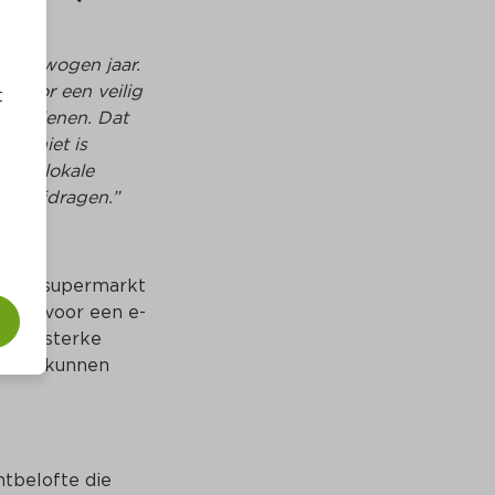
9.
r bewogen jaar. 
 Door een veilig 
t
 bedienen. Dat 
es niet is 
et lokale 
te bijdragen.”
r de supermarkt 
rgde voor een e-
deze sterke 
nten kunnen 
tbelofte die 