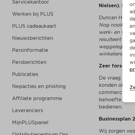
Servicekantoor
on
Nielsen). Het 
ad
Werken bij PLUS
Duncan Hoy, a
da
Nog nooit was o
PLUS cadeaukaart
an
werk- en winke
va
Nieuwsberichten
resulteert in de
ga
weggelegd. Ve
de
Persinformatie
winkeliers, hor
in
Persberichten
wi
Zeer forse e-
pr
Publicaties
De vraag naar 
konden of wild
Nepacties en phishing
Ze
commerce omzet
Affiliate programma
behoefte heeft
bedienen.
Leveranciers
Businessplan 
MijnPLUSpanel
Wij zorgen voor
Distributiecentrum Oss