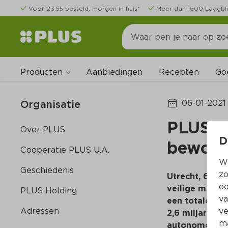
Voor 23:55 besteld, morgen in huis*
Meer dan 1600 Laagbli
Producten
Go
Aanbiedingen
Recepten
Organisatie
06-01-2021
PLUS re
Over PLUS
D
bewoge
Cooperatie PLUS U.A.
Wi
Geschiedenis
zo
Utrecht, 6 jan
oo
veilige manier
PLUS Holding
va
een totale co
Adressen
ve
2,6 miljard in
ma
autonome groe