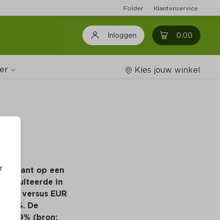
Folder
Klantenservice
0
0.00
Inloggen
er
Kies jouw winkel
in 
Wijnshop
Boodschappenlijstjes
r
de klant op een 
 resulteerde in 
ken) versus EUR 
m 14%. De 
van 9% (bron: 