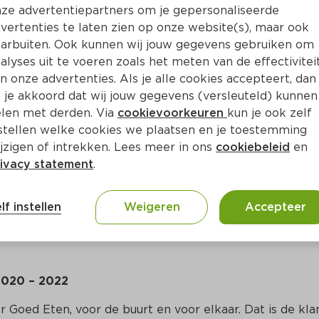
ze advertentiepartners om je gepersonaliseerde
marktaandeel is gestegen naar 6,7% versus 6,5% in 201
vertenties te laten zien op onze website(s), maar ook
lgemeen directeur van PLUS: 
“We kijken terug op een zee
arbuiten. Ook kunnen wij jouw gegevens gebruiken om
nze belangrijke rol in de voedselvoorziening zo duidelijk.
alyses uit te voeren zoals het meten van de effectivitei
lklimaat te creëren hebben wij onze klanten goed kunnen
n onze advertenties. Als je alle cookies accepteert, dan
ze mooie cijfers. Wij realiseren ons dat dit voor veel branch
 je akkoord dat wij jouw gegevens (versleuteld) kunnen
el van onze ondernemers hebben samenwerking gezocht m
len met derden. Via
cookievoorkeuren
kun je ook zelf
eca of producenten om ook op die manier ons steentje bij 
stellen welke cookies we plaatsen en je toestemming
jzigen of intrekken. Lees meer in ons
cookiebeleid
en
commerce groei
ivacy statement
.
e-commerce was in 2020 zeer fors. Klanten die niet naa
en, bestelden massaal hun boodschappen online. Dit zo
lf instellen
Weigeren
Accepteer
stijging van ruim 130%. Door flexibel in te spelen op 
 PLUS niet alleen bestaande, maar ook veel nieuwe kla
2020 – 2022
 Goed Eten, voor de buurt en voor elkaar. Dat is de klan