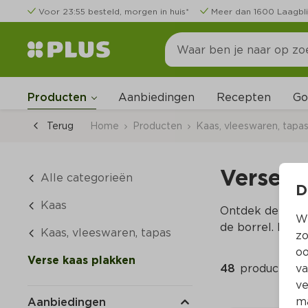
Voor 23:55 besteld, morgen in huis*
Meer dan 1600 Laagbli
Go
Producten
Aanbiedingen
Recepten
Terug
Home
Producten
Kaas, vleeswaren, tapa
Verse k
Alle categorieën
D
Kaas
Ontdek de lekke
Wi
de borrel. Best
Kaas, vleeswaren, tapas
zo
oo
Verse kaas plakken
48 
producten
va
ve
ma
Aanbiedingen