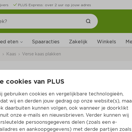
jvers
PLUS Express: over 2 uur op jouw adres
ed eten
Me
Spaaracties
Zakelijk
Winkels
s
Kaas
Verse kaas plakken
aas plakken
e cookies van PLUS
rste verse kaas plakken bij PLUS. Van jong tot oud, alt
j gebruiken cookies en vergelijkbare technologieën,
el eenvoudig jouw favoriete plak kaas online!
dat wij en derden jouw gedrag op onze website(s), maa
k daarbuiten kunnen volgen, ook wanneer je doorklikt
nuit onze e-mails en nieuwsbrieven. Verder kunnen wij
rsleutelde persoonsgegevens delen (zoals een e-
iladres en aankoopgegevens) met derde partijen zoals