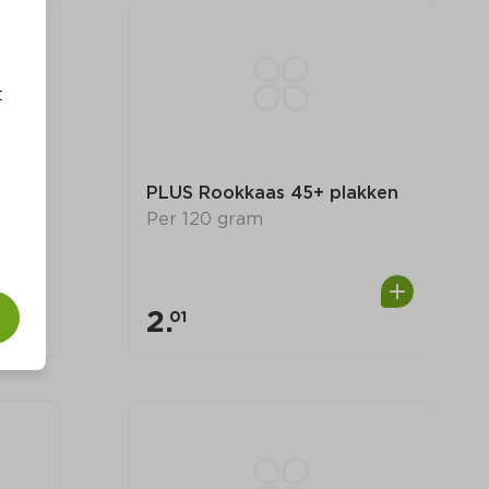
t
PLUS Rookkaas 45+ plakken
Per 120 gram
2.
01
0
0