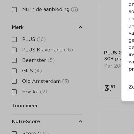
on
Nu in de aanbieding
(5)
ad
da
an
Merk
va
PLUS
(16)
ga
de
PLUS Klaverland
(16)
PLUS Goudse
in
30+ plakken
Beemster
(5)
wi
Per 200 gr
pr
GIJS
(4)
Old Amsterdam
(3)
3.
Ze
81
Fryske
(2)
Toon meer
Nutri-Score
Score C
(1)