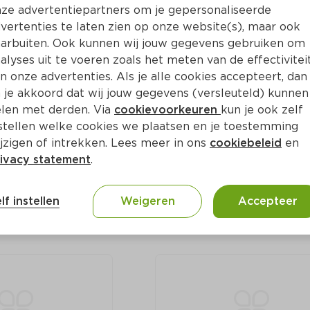
ze advertentiepartners om je gepersonaliseerde
vertenties te laten zien op onze website(s), maar ook
arbuiten. Ook kunnen wij jouw gegevens gebruiken om
alyses uit te voeren zoals het meten van de effectivitei
n onze advertenties. Als je alle cookies accepteert, dan
 je akkoord dat wij jouw gegevens (versleuteld) kunnen
len met derden. Via
cookievoorkeuren
kun je ook zelf
 jong belegen 
PLUS Klaverland Jong 
stellen welke cookies we plaatsen en je toestemming
belegen 48+ plakken
jzigen of intrekken. Lees meer in ons
cookiebeleid
en
am
Per 350 gram
ivacy statement
.
6.
lf instellen
Weigeren
Accepteer
84
0