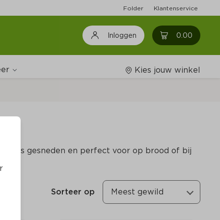
Folder
Klantenservice
0
0.00
Inloggen
er
Kies jouw winkel
Wijnshop
ijd vers gesneden en perfect voor op brood of bij
Boodschappenlijstjes
r
Sorteer op
Meest gewild