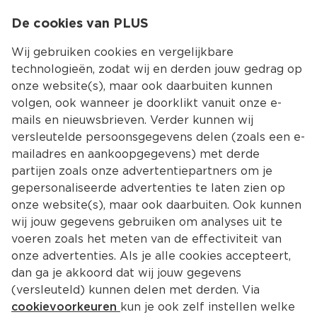
0
De cookies van PLUS
0.00
MENU
Wij gebruiken cookies en vergelijkbare
technologieën, zodat wij en derden jouw gedrag op
onze website(s), maar ook daarbuiten kunnen
Kies jouw winke
volgen, ook wanneer je doorklikt vanuit onze e-
Terug
Producten
mails en nieuwsbrieven. Verder kunnen wij
versleutelde persoonsgegevens delen (zoals een e-
Knackebrod
mailadres en aankoopgegevens) met derde
partijen zoals onze advertentiepartners om je
gepersonaliseerde advertenties te laten zien op
Filter
Meest gewild
onze website(s), maar ook daarbuiten. Ook kunnen
wij jouw gegevens gebruiken om analyses uit te
voeren zoals het meten van de effectiviteit van
21 
producten
onze advertenties. Als je alle cookies accepteert,
dan ga je akkoord dat wij jouw gegevens
(versleuteld) kunnen delen met derden. Via
PLUS Knackebrod Volkoren
cookievoorkeuren
kun je ook zelf instellen welke
Per 375 g