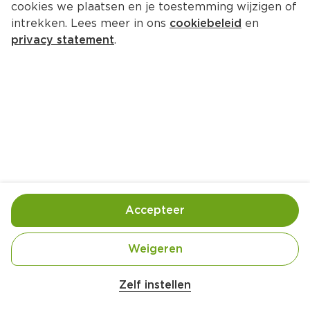
cookies we plaatsen en je toestemming wijzigen of
intrekken. Lees meer in ons
cookiebeleid
en
1.
29
privacy statement
.
0
Wasa Knäckebröd Volkoren 20 
stuks
Per 260 g
1.
75
0
Wasa Knäckebröd Sesam 18 stuks
Per 250 g
Accepteer
1.
Weigeren
65
0
Zelf instellen
Wasa Knäckebröd Vezelrijk 30 stuks
Per 300 g