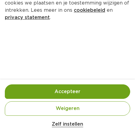
cookies we plaatsen en je toestemming wijzigen of
intrekken. Lees meer in ons
cookiebeleid
en
privacy statement
.
Ananas-korianderdip
Voorgerecht
4 Pers.
Ca. 10 Min
Ingrediënten
Bereiding
Accepteer
Weigeren
Zelf instellen